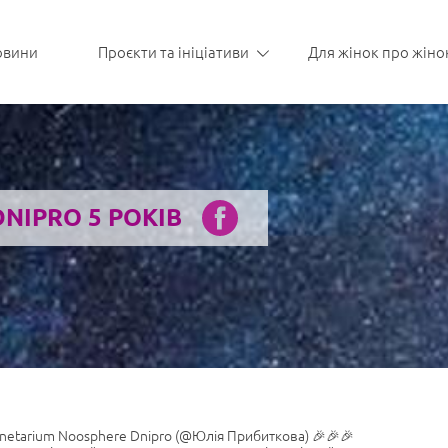
овини
Проєкти та ініціативи
Для жінок про жіно
NIPRO 5 РОКІВ
anetarium Noosphere Dnipro (@Юлія Прибиткова) 🎉🎉🎉