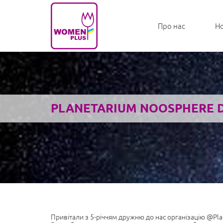
Про нас
Н
PLANETARIUM NOOSPHERE D
Привітали з 5-річчям дружню до нас організацію @Pl