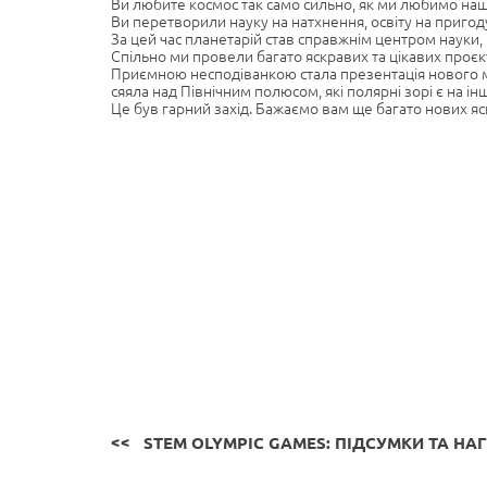
Ви любите космос так само сильно, як ми любимо наш 
Ви перетворили науку на натхнення, освіту на пригод
За цей час планетарій став справжнім центром науки, 
Спільно ми провели багато яскравих та цікавих проєкт
Приємною несподіванкою стала презентація нового му
сяяла над Північним полюсом, які полярні зорі є на 
Це був гарний захід. Бажаємо вам ще багато нових яс
STEM OLYMPIC GAMES: ПІДСУМКИ ТА Н