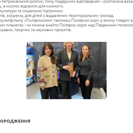
петриківський розпис, тому подарунок відповідний – розписана ваза.
у, а космос відкрили для кожного.
культури та соціальної підтримки.
ів, зокрема, для дітей з віддалених територіальних громад.
льтфільму «Поляриссими: таємниці Полярної зорі» у якому глядачі з
інших планетах і чи можна знайти Полярну зорю над Південним полюсо
кравих, творчих та наукових проєктів.
АГОРОДЖЕННЯ