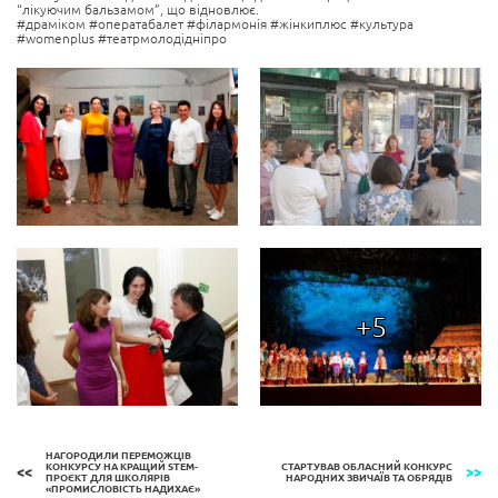
“лікуючим бальзамом”, що відновлює.
#драміком #оператабалет #філармонія #жінкиплюс #культура
#womenplus #театрмолодідніпро
+5
НАГОРОДИЛИ ПЕРЕМОЖЦІВ
КОНКУРСУ НА КРАЩИЙ STEM-
СТАРТУВАВ ОБЛАСНИЙ КОНКУРС
ПРОЄКТ ДЛЯ ШКОЛЯРІВ
НАРОДНИХ ЗВИЧАЇВ ТА ОБРЯДІВ
«ПРОМИСЛОВІСТЬ НАДИХАЄ»