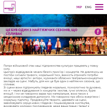
УКР
ENG
ЦЕ БУВ ОДИН З НАЙТЯЖЧИХ СЕЗОНІВ, ЩО
СПЛИВАЄ
Попри військовий стан наші підприємства культури працюють у повну
силу.
Цьогоріч відвідувачів чекали безліч прим’єр і концертів. Не дивлячись на
постійні сигнали тривоги, моральний тиск, важкість отримати потрібні
емоції, наші артисти і актори, музиканти обласних театрально-концертних
закладів на сцені. Мабуть, для них це був один з найтяжчих сезонів, що
спливає.
Зі сцени вони підтримують глядачів морально, психологічно та духовно,
ми ж – через відвідування їх концертів і вистав, гучні оплески, бурю
емоцій. І ми не говоримо зараз про матеріальне, воно також є
неодмінною складовою допомоги. Ми говоримо про обмін енергіями і
моральну підпитку. Продовжуйте творити, царювати на сцені,
завойовувати серця нових глядачів і пошановувачів мистецтва,
виховувати молодих послідовників, адже ваша праця і талант є