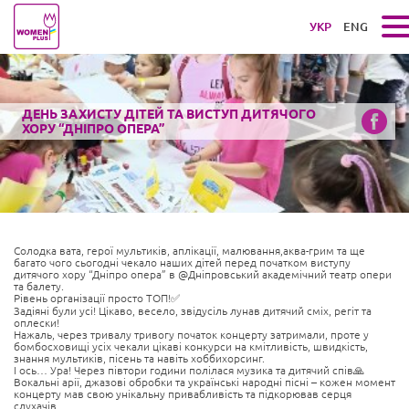
УКР
ENG
ДЕНЬ ЗАХИСТУ ДІТЕЙ ТА ВИСТУП ДИТЯЧОГО
ХОРУ “ДНІПРО ОПЕРА”
Солодка вата, герої мультиків, аплікації, малювання,аква-грим та ще
багато чого сьогодні чекало наших дітей перед початком виступу
дитячого хору “Дніпро опера” в @Дніпровський академічний театр опери
та балету.
Рівень організації просто ТОП!✅
Задіяні були усі! Цікаво, весело, звідусіль лунав дитячий сміх, регіт та
оплески!
Нажаль, через тривалу тривогу початок концерту затримали, проте у
бомбосховищі усіх чекали цікаві конкурси на кмітливість, швидкість,
знання мультиків, пісень та навіть хоббихорсинг.
І ось… Ура! Через півтори години полілася музика та дитячий спів🙏
Вокальні арії, джазові обробки та українські народні пісні – кожен момент
концерту мав свою унікальну привабливість та підкорював серця
слухачів.