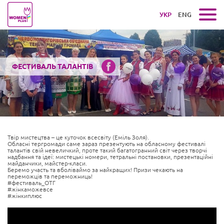
УКР
ENG
ФЕСТИВАЛЬ ТАЛАНТІВ
Твір мистецтва – це куточок всесвіту (Еміль Золя).
Обласні тергромади саме зараз презентують на обласному фестивалі
талантів свій невеличкий, проте такий багатогранний світ через творчі
надбання та ідеї: мистецькі номери, тетральні постановки, презентаційні
майданчики, майстер-класи.
Беремо участь та вболіваймо за найкращих! Призи чекають на
переможців та переможниць!
#фестиваль_ОТГ
#жінкаможевсе
#жінкиплюс