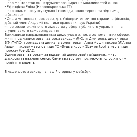
– про менторство як інструмент розширення можливостей жінок
• Ефендієва Еліна (Новопокровська ТГ)
– про роль жінок у згуртуванні громади, волонтерстві та підтримці
військових
• Ольга Антонова (професор, д.н. Університет митної справи та фінансів,
дійсний член Академії політико-правових наук України)
– про розвиток жіночого лідерства у сфері публічного управління та
студентського самоврядування.
Важливими напрацюваннями щодо участі жінок в різноманітних сферах
життя поділилися організаторки заходу – @Юлія Дмитрова, директорка
БФ «ТАПС», громадська діячка та волонтерка, і Анна Аршиннікова (@Анна
Аршинникова) – засновниця ГО «Будь в курсі» (Stay on top)та керівниця
проєкту We-LEAD.
Вдячні організаторкам за відкритий діалоговий майданчик, живу
дискусію та важливі сенси. Саме такі зустрічі посилюють голос жінок у
прийнятті рішень.
Більше фото з заходу на нашій сторінці у фейсбук