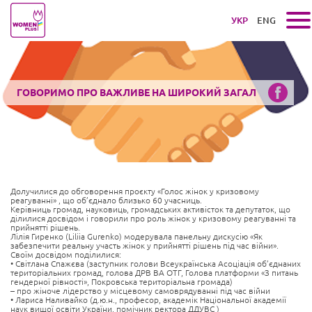
УКР
ENG
ГОВОРИМО ПРО ВАЖЛИВЕ НА ШИРОКИЙ ЗАГАЛ
Долучилися до обговорення проєкту «Голос жінок у кризовому
реагуванні» , що об’єднало близько 60 учасниць.
Керівниць громад, науковиць, громадських активісток та депутаток, що
ділилися досвідом і говорили про роль жінок у кризовому реагуванні та
прийнятті рішень.
Лілія Гиренко (Liliia Gurenko) модерувала панельну дискусію «Як
забезпечити реальну участь жінок у прийнятті рішень під час війни».
Своїм досвідом поділилися:
• Світлана Спажєва (заступник голови Всеукраїнська Асоціація об’єднаних
територіальних громад, голова ДРВ ВА ОТГ, Голова платформи «З питань
гендерної рівності», Покровська територіальна громада)
– про жіноче лідерство у місцевому самоврядуванні під час війни
• Лариса Наливайко (д.ю.н., професор, академік Національної академії
наук вищої освіти України, помічник ректора ДДУВС )