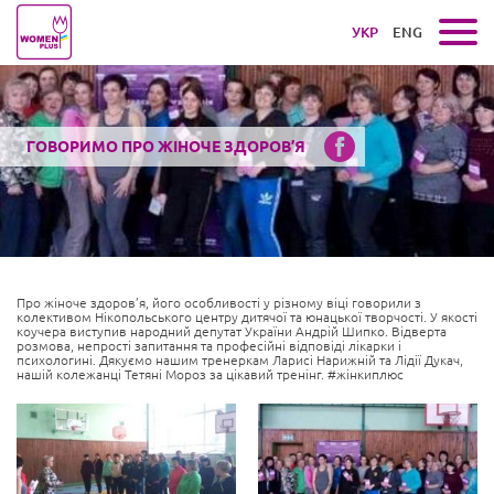
УКР
ENG
ГОВОРИМО ПРО ЖІНОЧЕ ЗДОРОВ’Я
Про жіноче здоров’я, його особливості у різному віці говорили з
колективом Нікопольського центру дитячої та юнацької творчості. У якості
коучера виступив народний депутат України Андрій Шипко. Відверта
розмова, непрості запитання та професійні відповіді лікарки і
психологині. Дякуємо нашим тренеркам Ларисі Нарижній та Лідії Дукач,
нашій колежанці Тетяні Мороз за цікавий тренінг. #жінкиплюс