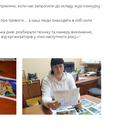
і приємно, коли нас запросили до складу журі конкурсу
нь про тривоги… а наші люди знаходять в собі сили
ка днів: розбирали техніку та манеру виконання,
від організаторів у січні наступного року.✅