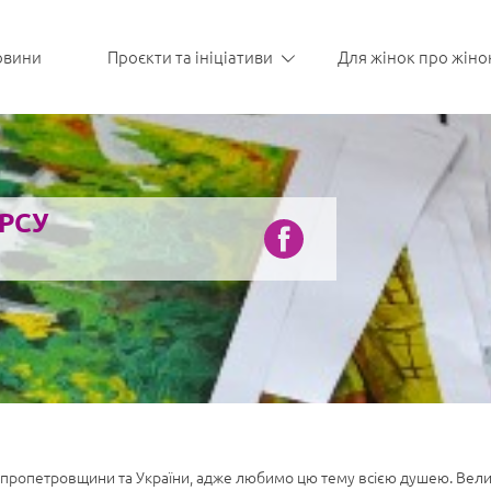
овини
Проєкти та ініціативи
Для жінок про жіно
РСУ
пропетровщини та України, адже любимо цю тему всією душею. Велика