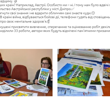
падщину. 🤝
их країн? Наприклад, Австрії. Особисто ми – ні. І тому нам було вдвіч
льство Австрійської республіки у місті Дніпро.✅
гнути свої знання і не вдарити обличчям самі знаєте куди.🙂
В країні війна, відбуваються бойові дії, телефони гудять від сповіще
ь про своє ментальне здоров’я.☝
имушені присвятити вивченню, сперечанню та оцінюванню робіт декіль
и виділили 33 роботи, автори яких будуть відмічені пам’ятними призами 