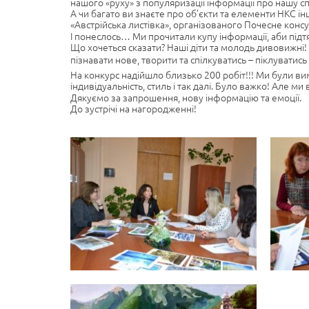
нашого «руху» з популяризації інформації про нашу с
А чи багато ви знаєте про об’єкти та елементи НКС інш
«Австрійська листівка», організованого Почесне консу
І понеслось… Ми прочитали купу інформації, аби підтя
Що хочеться сказати? Наші діти та молодь дивовижні! 
пізнавати нове, творити та спілкуватись – піклуватис
На конкурс надійшло близько 200 робіт!!! Ми були в
індивідуальність, стиль і так далі. Було важко! Але м
Дякуємо за запрошення, нову інформацію та емоції.
До зустрічі на нагородженні!