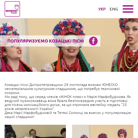
УКР
ENG
ПОПУЛЯРИЗУЄМО КОЗАЦЬКІ ПІСНІ
Козацькі пісні Дніпропетровщини 29 листопада визнані ЮНЕСКО
нематеріальною культурною спадщиною, що потребує термінової
охорони.
Ми раді тому, що серед членів «ЖІНОК плюс» є Марія Марфобудінова. Як
ведучий музикознавець вона брала безпосередню участь в підготовці
для пісень номінаційного досьє, за що отримала ювілейну медаль “25
років незалежності України”.
Дяка Марії Марфобудіновій та Тетяні Соломці за внесок у популяризацію
нашої спадщини!