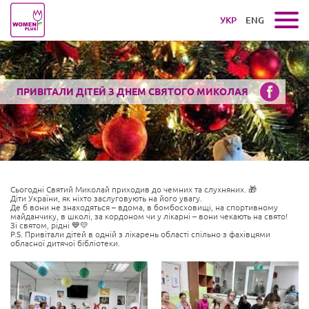
УКР
ENG
ПРИВІТАЛИ ДІТЕЙ З ДНЕМ СВЯТОГО МИКОЛАЯ
Сьогодні Святий Миколай приходив до чемних та слухняних. 🎁
Діти України, як ніхто заслуговують на його увагу.
Де б вони не знаходяться – вдома, в бомбосховищі, на спортивному
майданчику, в школі, за кордоном чи у лікарні – вони чекають на свято!
Зі святом, рідні 💙💛
P.S. Привітали дітей в одній з лікарень області спільно з фахівцями
обласної дитячої бібліотеки.