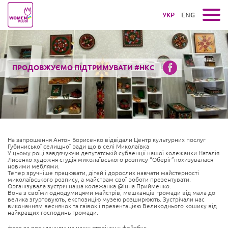
УКР
ENG
ПРОДОВЖУЄМО ПІДТРИМУВАТИ #НКС
На запрошення Антон Борисенко відвідали Центр культурних послуг
Губиниської селищної ради що в селі Миколаївка
У цьому році завдячуючи депутатській субвенції нашої колежанки Наталія
Лисенко художня студія миколаївського розпису “Оберіг”похизувалася
новими меблями.
Тепер зручніше працювати, дітей і дорослих навчати майстерності
миколаївського розпису, а майстрам свої роботи презентувати.
Організувала зустріч наша колежанка @Інна Прийменко.
Вона з своїми однодумицями майстрів, мешканців громади від мала до
велика згуртовують, експозицію музею розширюють. Зустрічали нас
виконанням веснянок та гаївок і презентацією Великоднього кошику від
найкращих господинь громади.
фото за посиланням на нашу сторінку у фейсбук