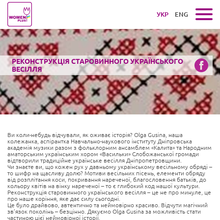
УКР
ENG
РЕКОНСТРУКЦІЯ СТАРОВИННОГО УКРАЇНСЬКОГО
ВЕСІЛЛЯ
Ви коли-небудь відчували, як оживає історія? Olga Gusina, наша
колежанка, аспірантка Навчально-наукового інституту Дніпровська
академія музики разом з фольклорним ансамблем «Калита» та Народним
аматорським українським хором «Васильки» Слобожанської громади
відтворили традиційне українське весілля Дніпропетровщини.
Чи знаєте ви, що кожен рух у давньому українському весільному обряді –
то шифр на щасливу долю? Мотиви весільних пісень, елементи обряду
від розплітання коси, покривання нареченої, благословення батьків, до
кольору квітів на вінку нареченої – то є глибокий код нашої культури.
Реконструкція старовинного українського весілля – це не про минуле, це
про наше коріння, яке дає силу сьогодні.
Це було драйвово, автентично та неймовірно красиво. Відчути магічний
зв’язок поколінь – безцінно. Дякуємо Olga Gusina за можливість стати
частиною цієї неймовірної історії.