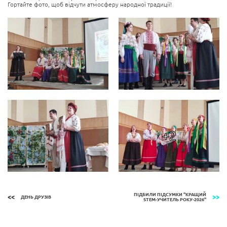
Гортайте фото, щоб відчути атмосферу народної традиції!
+2
ПІДБИЛИ ПІДСУМКИ "КРАЩИЙ
ДЕНЬ ДРУЗІВ
STEM-УЧИТЕЛЬ РОКУ-2026"