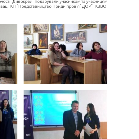
ворчості “Дивокрай” подарували учасникам та учасницям
нізації КП “Представництво Придніпров’я” ДОР” і КЗВО