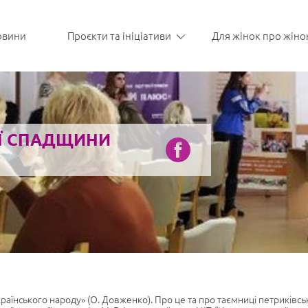
овини
Проєкти та ініціативи
Для жінок про жіно
ОЇ СПАДЩИНИ
українського народу» (О. Довженко). Про це та про таємниці петриківс