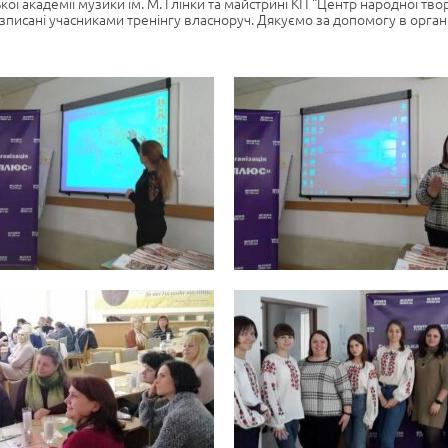
кої академії музики ім. М. Глінки та майстрині КП “Центр народної т
розписані учасниками тренінгу власноруч. Дякуємо за допомогу в орга