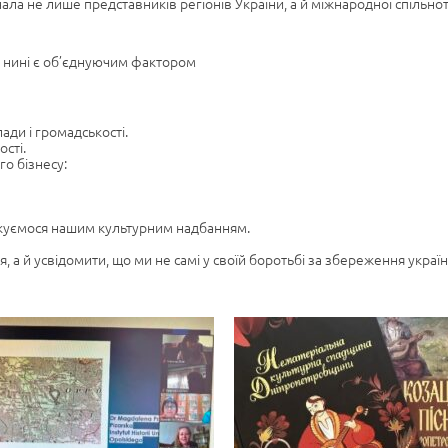
ла не лише представників регіонів України, а й міжнародної спільнот
кі нині є об’єднуючим фактором
ади і громадськості.
сті.
го бізнесу:
ікуємося нашим культурним надбанням.
, а й усвідомити, що ми не самі у своїй боротьбі за збереження україн