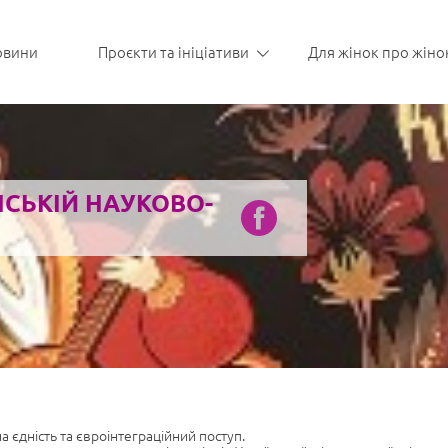
овини
Проєкти та ініціативи
Для жінок про жіно
НСЬКІЙ НАУКОВО-
 єдність та євроінтеграційний поступ.