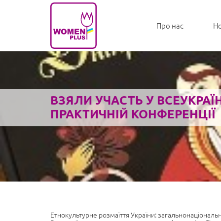
Про нас
Н
ВЗЯЛИ УЧАСТЬ У ВСЕУКРАЇ
ПРАКТИЧНІЙ КОНФЕРЕНЦІЇ
Етнокультурне розмаїття України: загальнонаціональна