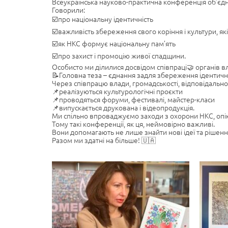
Всеукраїнська науково-практична конференція об’єдна
Говорили:
☑️про національну ідентичність
☑️важливість збереження свого коріння і культури, я
☑️як НКС формує національну пам’ять
☑️про захист і промоцію живої спадщини.
Особисто ми ділилися досвідом співпраці🤝 органів вл
📝Головна теза – єднання задля збереження ідентично
Через співпрацю влади, громадськості, відповідально
📌реалізуються культурологічні проєкти
📌проводяться форуми, фестивалі, майстер-класи
📌випускається друкована і відеопродукція.
Ми спільно впроваджуємо заходи з охорони НКС, оп
Тому такі конференції, як ця, неймовірно важливі.
Вони допомагають не лише знайти нові ідеї та рішення
Разом ми здатні на більше! 🇺🇦