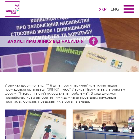
УКР
ENG
ЗАХИСТИМО ЖІНКУ ВІД НАСИЛЛЯ
У рамках щорічної акції “16 днів проти насилля” членкиня нашої
громадської організації “ЖІНКИ плюс” Лариса Наріжна взяла участь у
форумі “Насилля в сім’ї як соціальна проблема”. В ході дискусії
познайомились з авторитетними думками провідних науковців,
політиків, юристів, представників органів влади.