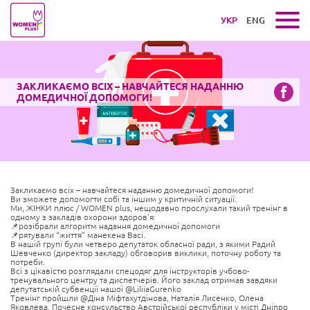
УКР
ENG
ЗАКЛИКАЄМО ВСІХ – НАВЧАЙТЕСЯ НАДАННЮ
ДОМЕДИЧНОЇ ДОПОМОГИ!
Закликаємо всіх – навчайтеся наданню домедичної допомоги!
Ви зможете допомогти собі та іншим у критичній ситуації.
Ми, ЖІНКИ плюс / WOMEN plus, нещодавно прослухали такий тренінг в
одному з закладів охорони здоров’я:
📌розібрали алгоритм надання домедичної допомоги
📌рятували “життя” манекена Васі.
В нашій групі були четверо депутаток обласної ради, з якими Радий
Шевченко (директор закладу) обговорив виклики, поточну роботу та
потреби.
Всі з цікавістю розглядали спецодяг для інструкторів учбово-
тренувального центру та диспетчерів. Його заклад отримав завдяки
депутатській субвенції нашої @LiliiaGurenko
Тренінг пройшли @Діна Міфтахутдінова, Наталія Лисенко, Олена
Яковлева, Почесне консульство Австрійської республіки у місті Дніпро