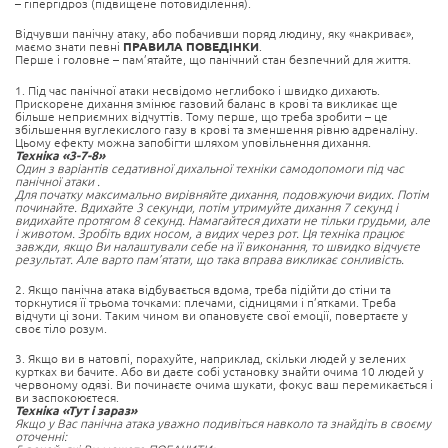
– гіпергідроз (підвищене потовиділення).
Відчувши панічну атаку, або побачивши поряд людину, яку «накриває»,
маємо знати певні
ПРАВИЛА ПОВЕДІНКИ
.
Перше і головне – пам’ятайте, що панічний стан безпечний для життя.
1. Під час панічної атаки несвідомо неглибоко і швидко дихають.
Прискорене дихання змінює газовий баланс в крові та викликає ще
більше неприємних відчуттів. Тому перше, що треба зробити – це
збільшення вуглекислого газу в крові та зменшення рівню адреналіну.
Цьому ефекту можна запобігти шляхом уповільнення дихання.
Техніка «3-7-8»
Один з варіантів седативної дихальної техніки самодопомоги під час
панічної атаки .
Для початку максимально вирівняйте дихання, подовжуючи видих. Потім
починайте. Вдихайте 3 секунди, потім утримуйте дихання 7 секунд і
видихайте протягом 8 секунд. Намагайтеся дихати не тільки грудьми, але
і животом. Зробіть вдих носом, а видих через рот. Ця техніка працює
завжди, якщо Ви налаштували себе на її виконання, то швидко відчуєте
результат. Але варто пам’ятати, що така вправа викликає сонливість.
2. Якщо панічна атака відбувається вдома, треба підійти до стіни та
торкнутися її трьома точками: плечами, сідницями і п’ятками. Треба
відчути ці зони. Таким чином ви опановуєте свої емоції, повертаєте у
своє тіло розум.
3. Якщо ви в натовпі, порахуйте, наприклад, скільки людей у зелених
куртках ви бачите. Або ви даєте собі установку знайти очима 10 людей у
червоному одязі. Ви починаєте очима шукати, фокус ваш перемикається і
ви заспокоюєтеся.
Техніка «Тут і зараз»
Якщо у Вас панічна атака уважно подивіться навколо та знайдіть в своєму
оточенні: