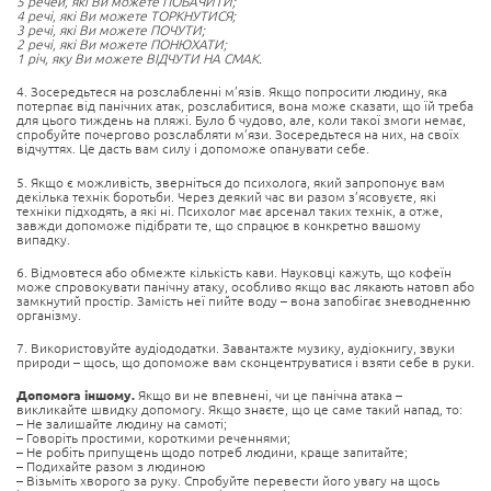
5 речей, які Ви можете ПОБАЧИТИ;
4 речі, які Ви можете ТОРКНУТИСЯ;
3 речі, які Ви можете ПОЧУТИ;
2 речі, які Ви можете ПОНЮХАТИ;
1 річ, яку Ви можете ВІДЧУТИ НА СМАК.
4. Зосередьтеся на розслабленні м’язів. Якщо попросити людину, яка
потерпає від панічних атак, розслабитися, вона може сказати, що їй треба
для цього тиждень на пляжі. Було б чудово, але, коли такої змоги немає,
спробуйте почергово розслабляти м’язи. Зосередьтеся на них, на своїх
відчуттях. Це дасть вам силу і допоможе опанувати себе.
5. Якщо є можливість, зверніться до психолога, який запропонує вам
декілька технік боротьби. Через деякий час ви разом з’ясовуєте, які
техніки підходять, а які ні. Психолог має арсенал таких технік, а отже,
завжди допоможе підібрати те, що спрацює в конкретно вашому
випадку.
6. Відмовтеся або обмежте кількість кави. Науковці кажуть, що кофеїн
може спровокувати панічну атаку, особливо якщо вас лякають натовп або
замкнутий простір. Замість неї пийте воду – вона запобігає зневодненню
організму.
7. Використовуйте аудіододатки. Завантажте музику, аудіокнигу, звуки
природи – щось, що допоможе вам сконцентруватися і взяти себе в руки.
Допомога іншому.
Якщо ви не впевнені, чи це панічна атака –
викликайте швидку допомогу. Якщо знаєте, що це саме такий напад, то:
– Не залишайте людину на самоті;
– Говоріть простими, короткими реченнями;
– Не робіть припущень щодо потреб людини, краще запитайте;
– Подихайте разом з людиною
– Візьміть хворого за руку. Спробуйте перевести його увагу на щось