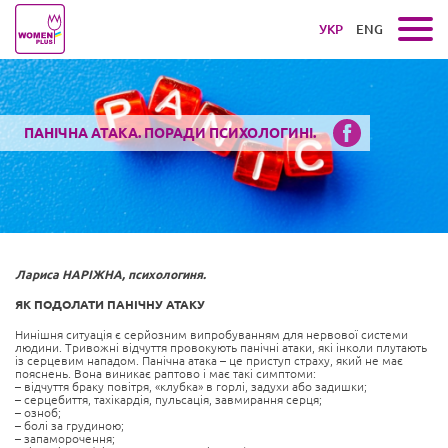
УКР
ENG
ПАНІЧНА АТАКА. ПОРАДИ ПСИХОЛОГИНІ.
Лариса НАРІЖНА, психологиня.
ЯК ПОДОЛАТИ ПАНІЧНУ АТАКУ
Нинішня ситуація є серйозним випробуванням для нервової системи
людини. Тривожні відчуття провокують панічні атаки, які інколи плутають
із серцевим нападом. Панічна атака – це приступ страху, який не має
пояснень. Вона виникає раптово і має такі симптоми:
– відчуття браку повітря, «клубка» в горлі, задухи або задишки;
– серцебиття, тахікардія, пульсація, завмирання серця;
– озноб;
– болі за грудиною;
– запаморочення;