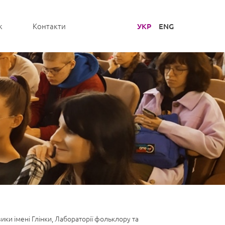
УКР
ENG
к
Контакти
ики імені Глінки, Лабораторії фольклору та