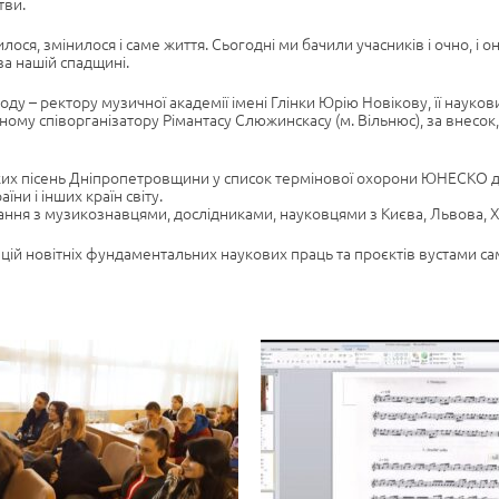
тви.
лося, змінилося і саме життя. Сьогодні ми бачили учасників і очно, і
за нашій спадщині.
ду – ректору музичної академії імені Глінки Юрію Новікову, її науко
йному співорганізатору Рімантасу Слюжинскасу (м. Вільнюс), за внесо
ьких пісень Дніпропетровщини у список термінової охорони ЮНЕСКО 
їни і інших країн світу.
ання з музикознавцями, дослідниками, науковцями з Києва, Львова, Ха
тацій новітніх фундаментальних наукових праць та проєктів вустами са