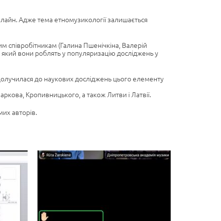
 онлайн. Адже тема етномузикології залишається
вим співробітникам (Галина Пшенічкіна, Валерій
к, який вони роблять у популяризацію досліджень у
долучилася до наукових досліджень цього елементу
ркова, Кропивницького, а також Литви і Латвії.
мих авторів.