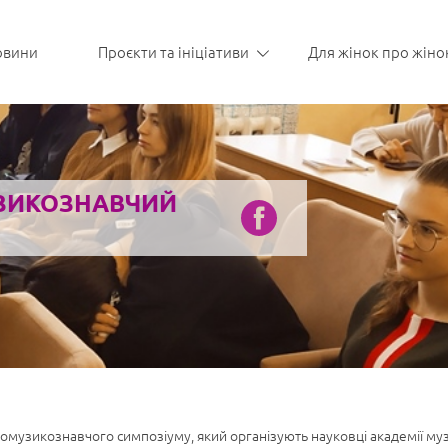
овини
Проєкти та ініціативи
Для жінок про жіно
УЗИКОЗНАВЧИЙ
омузикознавчого симпозіуму, який організують науковці академії муз