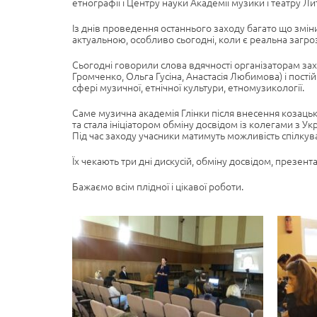
етнографії і Центру науки Академії музики і театру Ли
Із днів проведення останнього заходу багато що зміни
актуальною, особливо сьогодні, коли є реальна загро
Сьогодні говорили слова вдячності організаторам захо
Громченко, Ольга Гусіна, Анастасія Любимова) і пості
сфері музичної, етнічної культури, етномузикології.
Саме музична академія Глінки після внесення козац
та стала ініціатором обміну досвідом із колегами з Укра
Під час заходу учасники матимуть можливість спілкув
Їх чекають три дні дискусій, обміну досвідом, презен
Бажаємо всім плідної і цікавої роботи.