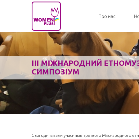
Про нас
Н
III МІЖНАРОДНИЙ ЕТНОМ
СИМПОЗІУМ
Сьогодні вітали учасників третього Міжнародного етн