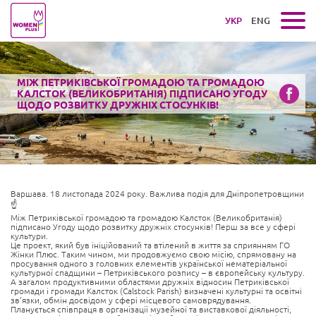
УКР
ENG
МІЖ ПЕТРИКІВСЬКОЇ ГРОМАДОЮ ТА ГРОМАДОЮ
КАЛСТОК (ВЕЛИКОБРИТАНІЯ) ПІДПИСАНО УГОДУ
ЩОДО РОЗВИТКУ ДРУЖНІХ СТОСУНКІВ!
Варшава. 18 листопада 2024 року. Важлива подія для Дніпропетровщини
☝️
Між Петриківської громадою та громадою Калсток (Великобританія)
підписано Угоду щодо розвитку дружніх стосунків! Перш за все у сфері
культури.
Це проект, який був ініційований та втілений в життя за сприянням ГО
Жінки Плюс. Таким чином, ми продовжуємо свою місію, спрямовану на
просування одного з головних елементів української нематеріальної
культурної спадщини – Петриківського розпису – в європейську культуру.
А загалом продуктивними областями дружніх відносин Петриківської
громади і громади Калсток (Calstock Parish) визначені культурні та освітні
зв’язки, обмін досвідом у сфері місцевого самоврядування.
Планується співпраця в організації музейної та виставкової діяльності,