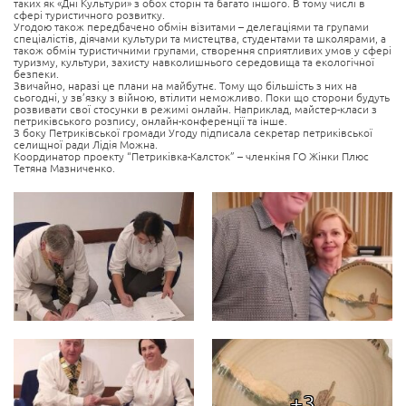
таких як «Дні Культури» з обох сторін та багато іншого. В тому числі в
сфері туристичного розвитку.
Угодою також передбачено обмін візитами – делегаціями та групами
спеціалістів, діячами культури та мистецтва, студентами та школярами, а
також обмін туристичними групами, створення сприятливих умов у сфері
туризму, культури, захисту навколишнього середовища та екологічної
безпеки.
Звичайно, наразі це плани на майбутнє. Тому що більшість з них на
сьогодні, у зв’язку з війною, втілити неможливо. Поки що сторони будуть
розвивати свої стосунки в режимі онлайн. Наприклад, майстер-класи з
петриківського розпису, онлайн-конференції та інше.
З боку Петриківської громади Угоду підписала секретар петриківської
селищної ради Лідія Можна.
Координатор проекту “Петриківка-Калсток” – членкіня ГО Жінки Плюс
Тетяна Мазниченко.
+3