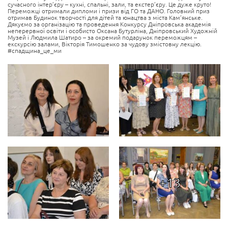
сучасного інтер’єру – кухні, спальні, зали, та екстер’єру. Це дуже круто!
Переможці отримали дипломи і призи від ГО та ДАНО. Головний приз
отримав Будинок творчості для дітей та юнацтва з міста Кам’янське.
Дякуємо за організацію та проведення Конкурсу Дніпровська академія
неперервної освіти і особисто Оксана Бутурліна, Дніпровський Художній
Музей і Людмила Шатиро – за окремий подарунок переможцям –
екскурсію залами, Вікторія Тимошенко за чудову змістовну лекцію.
#спадщина_це_ми
+13