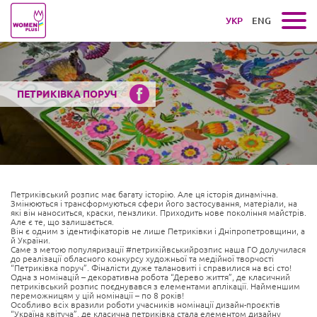
УКР
ENG
ПЕТРИКІВКА ПОРУЧ
Петриківський розпис має багату історію. Але ця історія динамічна.
Змінюються і трансформуються сфери його застосування, матеріали, на
які він наноситься, краски, пензлики. Приходить нове покоління майстрів.
Але є те, що залишається.
Він є одним з ідентифікаторів не лише Петриківки і Дніпропетровщини, а
й України.
Саме з метою популяризації #петрикійвськийрозпис наша ГО долучилася
до реалізації обласного конкурсу художньої та медійної творчості
“Петриківка поруч”. Фіналісти дуже талановиті і справилися на всі сто!
Одна з номінацій – декоративна робота “Дерево життя”, де класичний
петриківський розпис поєднувався з елементами аплікації. Найменшим
переможницям у цій номінації – по 8 років!
Особливо всіх вразили роботи учасників номінації дизайн-проєктів
“Україна квітуча”, де класична петриківка стала елементом дизайну