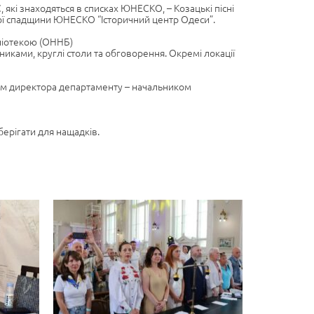
кі знаходяться в списках ЮНЕСКО, – Козацькі пісні
ьої спадщини ЮНЕСКО “Історичний центр Одеси”.
ліотекою (ОННБ)
бниками, круглі столи та обговорення. Окремі локації
иком директора департаменту – начальником
берігати для нащадків.