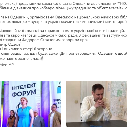
рчемаха) представили своїм колегам із Одещини два елементи #НКС, я
більше дізналися про кобзаро-лірницьку традицію та об’єкт всесвітн
нига на Одещині», організовану Одеською національною науковою біб
а різних локаціях – зустрічі з українськими письменниками і книговиро
юковій та її команді за справжнє свято української книги і традицій.
ва та євроінтеграції Одеської міської ради. З фахівцями та заступн
ної спадщини Федором Стояновим говорили про:
ентр Одеси”
і виклики у сфері її охорони
співпрацю. Тож далі буде, адже і Дніпропетровщині, і Одещині є що з
же навіть розпочалася☝️
 #MeetAP