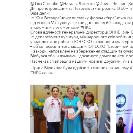
@ Liiia Gurenko @Наталія Лисенко @Ирина Чигрин (Ко
Дніпропетровщини та Петриківський розпис. В обмін 
Відвідали:
📌 XXV Всеукраїнську виставку-форум «Українська к
під егідою Мінкульту. Це три дні і понад 60 заходів н
знайомили з елементами #НКС
Слова вдячності генеральній директорці ОННБ Ірині Бір
📌 департамент культури, міжнародного співробітницт
управління по роботі з ЮНЕСКО та охорони культур
– об’єкт всесвітньої спадщини ЮНЕСКО “Історичний ц
– заходи, направлені на збереження спадщин та сучасн
Відбувся обмін думками і досягнуто домовленість про 
Нас чекає співпраця з нашими новими друзями , яка в
– Ірина Бірюкова була однією зі спікерок на нашому
#НКС єднає