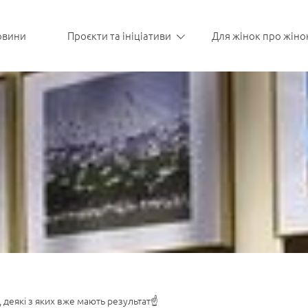
овини
Проєкти та ініціативи
Для жінок про жіно
 деякі з яких вже мають результат☝️