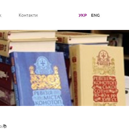
УКР
ENG
к
Контакти
о.📚