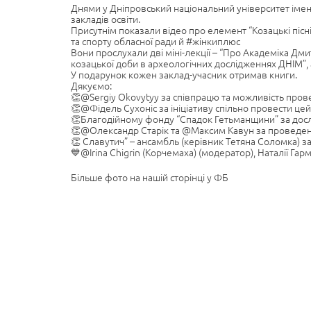
Днями у Дніпровський національний університет імені О
закладів освіти.
Присутнім показали відео про елемент “Козацькі пісн
та спорту обласної ради й #жінкиплюс
Вони прослухали дві міні-лекції – “Про Академіка Дм
козацької доби в археологічних дослідженнях ДНІМ”, а
У подарунок кожен заклад-учасник отримав книги.
Дякуємо:
👏@Sergiy Okovytyy за співпрацю та можливість пров
👏@Фідель Сухоніс за ініціативу спільно провести цей 
👏Благодійному фонду “Спадок Гетьманщини” за дослі
👏@Олександр Старік та @Максим Кавун за проведення 
👏 Славутич” – ансамбль (керівник Тетяна Соломка) з
💙@Irina Chigrin (Корчемаха) (модератор), Наталії Гарм
Більше фото на нашій сторінці у ФБ