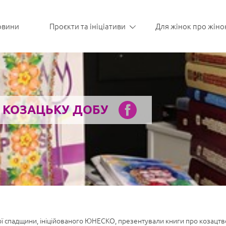
овини
Проєкти та ініціативи
Для жінок про жіно
 КОЗАЦЬКУ ДОБУ
ої спадщини, ініційованого ЮНЕСКО, презентували книги про козацтв