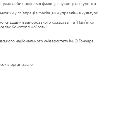
ацької доби профільні фахівці, науковці та студенти
музики у співпраці з фахівцями управління культури
ної спадщини запорозького козацтва” та “Пам’ятки
селах Конотопської сотні.
ського національного університету ім. О.Гончара.
есок в організацію