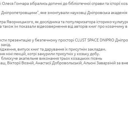
леся Гончара зібрались дотичні до бібліотечної справи та історії коз
і Дніпропетровщини”, яке змонтували науковці Дніпровська академія 
итра Яворницького, як дослідника та популяризатора історико-культур
 також їм показали відеозвернення від авторів книг про козаччину в 
ести презентацію у безпечному просторі CLUST SPACE DNIPRO Дніпров
захід.
дження, випуск книг та дарування їх присутнім закладам.
міні-лекцій, котрі занурили присутніх у козьку добу.
а блискуче акапельне виконання трьох козацьких пісень
аш, Вікторії Возній, Анастасії Добровольській, Альоні Заварзіній за вн