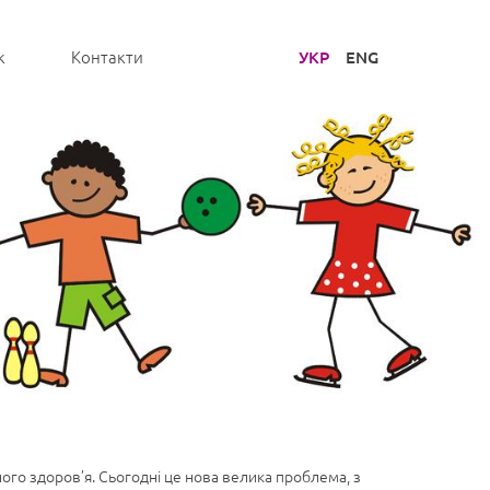
УКР
ENG
к
Контакти
го здоров’я. Сьогодні це нова велика проблема, з