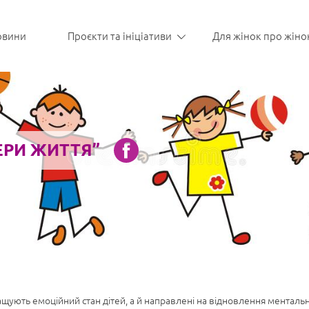
овини
Проєкти та ініціативи
Для жінок про жіно
ЕРИ ЖИТТЯ”
ють емоційний стан дітей, а й направлені на відновлення ментально