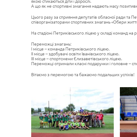
якою стикаються діти і дорослі.
А що як не спортивні змагання надають масу позитив
Цього разу за сприяння депутатів обласної ради та П
співорганізаторами спортивних змагань «Обери життя»
На стадіоні Петриківського ліцею у складі команд на рі
Переможці змагань:
І місце – команда Петриківського ліцею.
ІІ місце – здобувачі освіти Іванівського ліцею.
ІІІ місце – спортсмени Єлизаветівського ліцею.
Переможці отримали класні подарунки і головне – сп
Вітаємо з перемогою та бажаємо подальших успіхів!