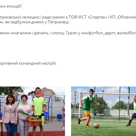
них емоцій?
етриківської селищно ї ради разом з ТОВ ФСТ «Спартак» і КП „Обласн
, які відбулися днями у Петриківці.
вних змагалися і дівчата, і хлопці. Грали у мініфутбол, дартс, волейбол
ортивний командний настрій.