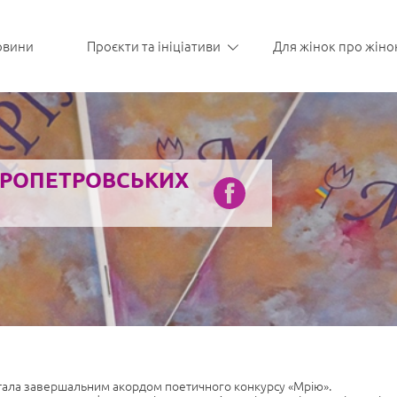
овини
Проєкти та ініціативи
Для жінок про жіно
ПРОПЕТРОВСЬКИХ
тала завершальним акордом поетичного конкурсу «Мрію».